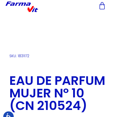
Nota:
este
sitio
web
incluye
un
sistema
de
accesibilidad.
SKU: 1831172
EAU DE PARFUM
MUJER Nº 10
(CN 210524)
Accesibilidad