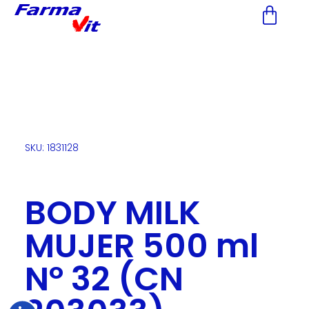
Nota:
este
sitio
web
incluye
un
sistema
de
accesibilidad.
SKU: 1831128
BODY MILK
MUJER 500 ml
Nº 32 (CN