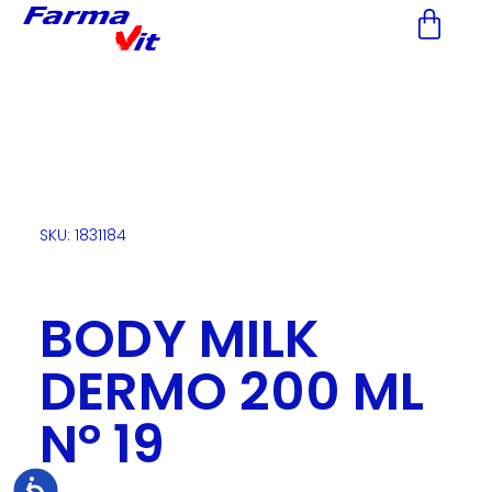
Nota:
este
sitio
web
incluye
un
sistema
de
accesibilidad.
SKU: 1831184
BODY MILK
DERMO 200 ML
Nº 19
Accesibilidad