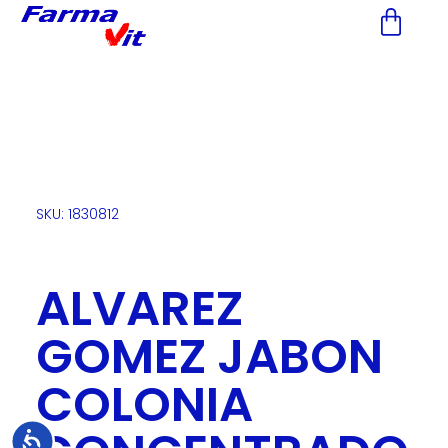
Nota:
este
sitio
web
incluye
un
sistema
de
accesibilidad.
SKU: 1830812
ALVAREZ
GOMEZ JABON
COLONIA
Accesibilidad