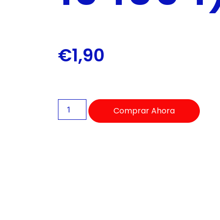
de
accesibilidad.
€
1,90
Comprar Ahora