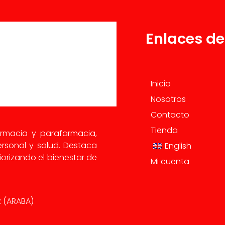
Enlaces de
Inicio
Nosotros
Contacto
Tienda
armacia y parafarmacia,
rsonal y salud. Destaca
English
orizando el bienestar de
Mi cuenta
iz (ARABA)