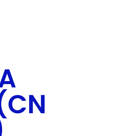
A
 (CN
)