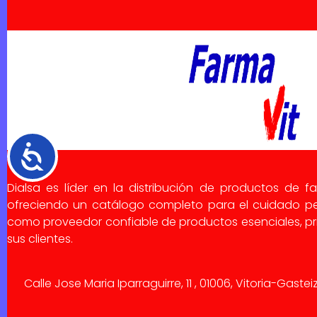
Accesibilidad
Dialsa es líder en la distribución de productos de f
ofreciendo un catálogo completo para el cuidado pe
como proveedor confiable de productos esenciales, pri
sus clientes.
Calle Jose Maria Iparraguirre, 11 , 01006, Vitoria-Gaste