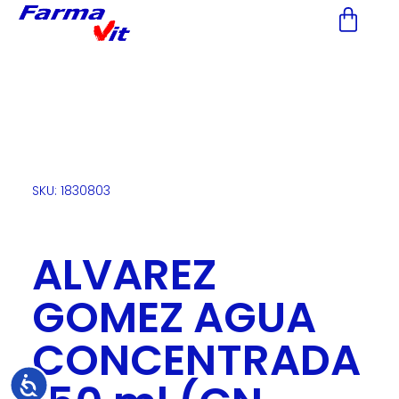
Nota:
este
sitio
web
incluye
un
sistema
de
accesibilidad.
SKU: 1830803
ALVAREZ
GOMEZ AGUA
CONCENTRADA
Accesibilidad