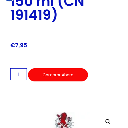
150 ml (CN
191419)
€
7,95
Comprar Ahora