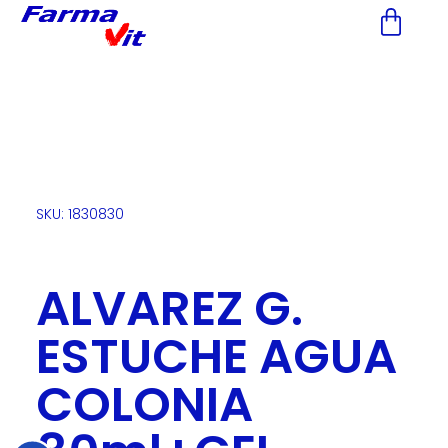
Nota:
este
sitio
web
incluye
un
sistema
de
accesibilidad.
SKU: 1830830
ALVAREZ G.
ESTUCHE AGUA
COLONIA