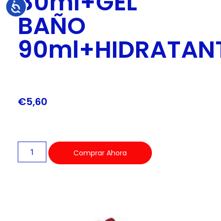
80ml+GEL
Accesibilidad
BAÑO
90ml+HIDRATAN
€
5,60
Comprar Ahora