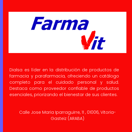
Dialsa es líder en la distribución de productos de
farmacia y parafarmacia, ofreciendo un catálogo
completo para el cuidado personal y salud.
Destaca como proveedor confiable de productos
esenciales, priorizando el bienestar de sus clientes.
Calle Jose Maria Iparraguirre, 11 , 01006, Vitoria-
Gasteiz (ARABA)