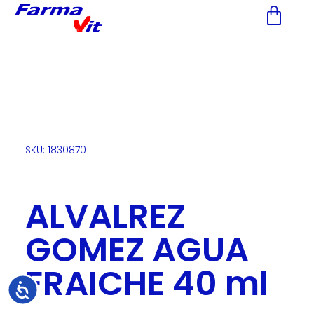
Nota:
este
sitio
web
incluye
un
sistema
de
accesibilidad.
SKU: 1830870
ALVALREZ
GOMEZ AGUA
FRAICHE 40 ml
Accesibilidad